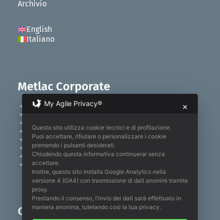
Archivio
English
Italiano
Metlac Corporate
My Agile Privacy®
Home
✕
Chi siamo
Il Gruppo
Questo sito utilizza cookie tecnici e di profilazione.
Prodotti
Puoi accettare, rifiutare o personalizzare i cookie
Tecnologia
premendo i pulsanti desiderati.
News
Chiudendo questa informativa continuerai senza
Legislazione
accettare.
Certificazioni
Inoltre, questo sito installa Google Analytics nella
versione 4 (GA4) con trasmissione di dati anonimi tramite
proxy.
Prestando il consenso, l'invio dei dati sarà effettuato in
maniera anonima, tutelando così la tua privacy.
Contatti